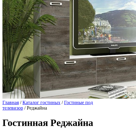
Главная
/
Каталог гостиных
/
Гостиные под
телевизор
/ Реджайна
Гостинная Реджайна