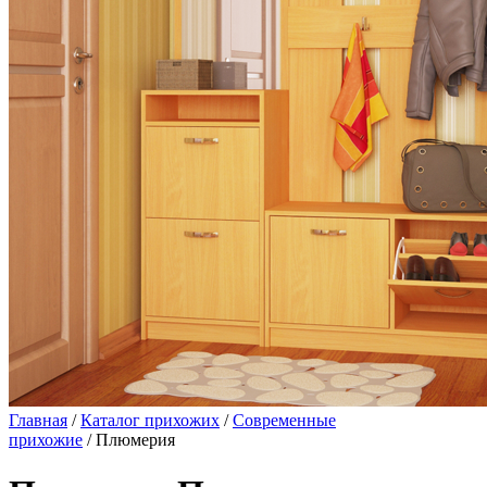
Главная
/
Каталог прихожих
/
Современные
прихожие
/ Плюмерия