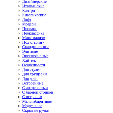
Дизайнерские
Итальянские
Кантри
Классические
Лофт
Модерн
Прованс
Неоклассика
Минимализм
Под старину
Скандинавские
Элитные
Эксклюзивные
Хай-тек
Особенности
Для студии
Для хрущевки
Для дачи
Встроенные
С антресолями
С барной стойкой
С островом
Малогабаритные
Модульные
Скрытые ручки