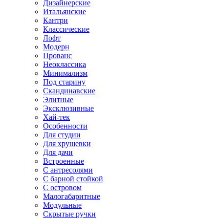
Дизайнерские
Итальянские
Кантри
Классические
Лофт
Модерн
Прованс
Неоклассика
Минимализм
Под старину
Скандинавские
Элитные
Эксклюзивные
Хай-тек
Особенности
Для студии
Для хрущевки
Для дачи
Встроенные
С антресолями
С барной стойкой
С островом
Малогабаритные
Модульные
Скрытые ручки