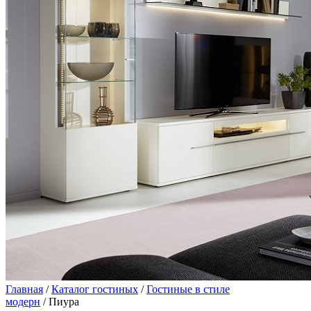
Главная
/
Каталог гостиных
/
Гостиные в стиле
модерн
/ Пиура