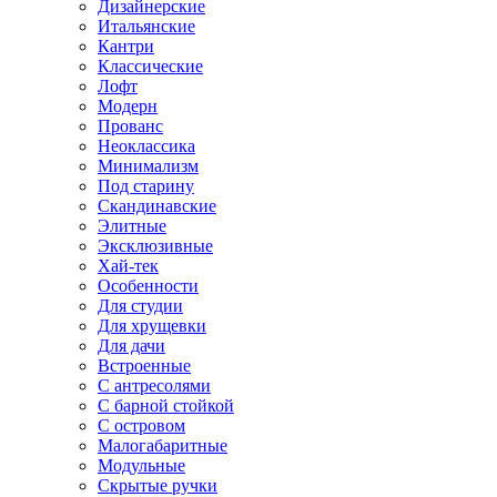
Дизайнерские
Итальянские
Кантри
Классические
Лофт
Модерн
Прованс
Неоклассика
Минимализм
Под старину
Скандинавские
Элитные
Эксклюзивные
Хай-тек
Особенности
Для студии
Для хрущевки
Для дачи
Встроенные
С антресолями
С барной стойкой
С островом
Малогабаритные
Модульные
Скрытые ручки