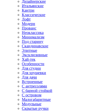
Дизайнерские
Итальянские
Кантри
Классические
Лофт
Модерн
Прованс
Неоклассика
Минимализм
Под старину
Скандинавские
Элитные
Эксклюзивные
Хай-тек
Особенности
Для студии
Для хрущевки
Для дачи
Встроенные
С антресолями
С барной стойкой
С островом
Малогабаритные
Модульные
Скрытые ручки