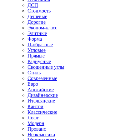
ДСП
Стоимость
Дешевые
Дорогие
Эконом-класс
Элитные
Форма
П-образные
Угловые
Прямые
Радиусные
Скошенные углы
Стиль
Современные
Евро
Английские
Дизайнерские
Итальянские
Кантри
Классические
Лофт
Модерн
Прованс
Неоклассика