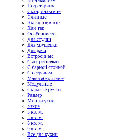
Минимализм
Под старину
Скандинавские
Элитные
Эксклюзивные
Хай-тек
Особенности
Для студии
Для хрущевки
Для дачи
Встроенные
С антресолями
С барной стойкой
С островом
Малогабаритные
Модульные
Скрытые ручки
Размер
Мини-кухни
Узкие
3 кв. м.
5 кв. м.
6 кв. м.
9 кв. м.
Все для кухни