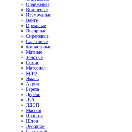
Оранжевые
Вишневые
Изумрудные
Венге
Ореховые
Янтарные
Сиреневые
Салатовые
Фиолетовые
Мятные
Золотые
Синие
Материал
МДФ
Эмаль
Акрил
Береза
Дерево
Дуб
ЛДСП
Массив
Пластик
Шпон
Экошпон
С патиной