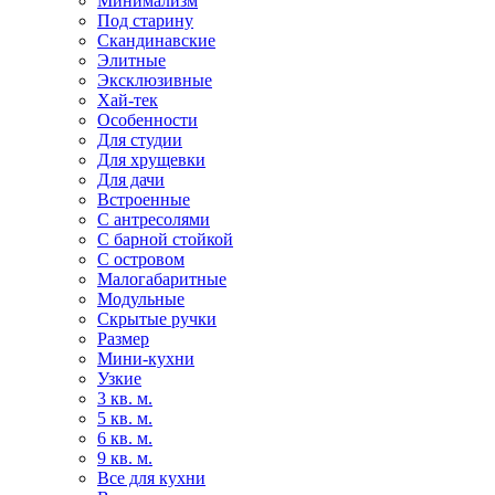
Минимализм
Под старину
Скандинавские
Элитные
Эксклюзивные
Хай-тек
Особенности
Для студии
Для хрущевки
Для дачи
Встроенные
С антресолями
С барной стойкой
С островом
Малогабаритные
Модульные
Скрытые ручки
Размер
Мини-кухни
Узкие
3 кв. м.
5 кв. м.
6 кв. м.
9 кв. м.
Все для кухни