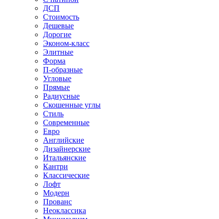
ДСП
Стоимость
Дешевые
Дорогие
Эконом-класс
Элитные
Форма
П-образные
Угловые
Прямые
Радиусные
Скошенные углы
Стиль
Современные
Евро
Английские
Дизайнерские
Итальянские
Кантри
Классические
Лофт
Модерн
Прованс
Неоклассика