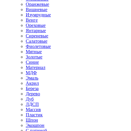
Оранжевые
Вишневые
Изумрудные
Венге
Ореховые
Янтарные
Сиреневые
Салатовые
Фиолетовые
Мятные
Золотые
Синие
Материал
МДФ
Эмаль
Акрил
Береза
Дерево
Дуб
ЛДСП
Массив
Пластик
Шпон
Экошпон
С патиной