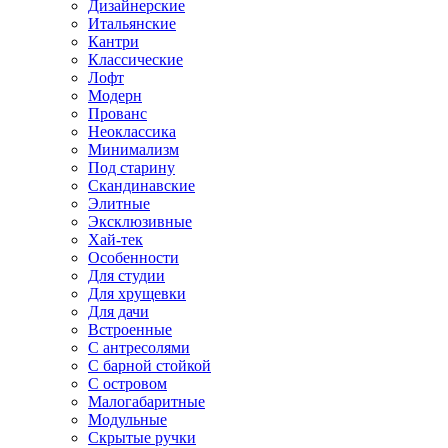
Дизайнерские
Итальянские
Кантри
Классические
Лофт
Модерн
Прованс
Неоклассика
Минимализм
Под старину
Скандинавские
Элитные
Эксклюзивные
Хай-тек
Особенности
Для студии
Для хрущевки
Для дачи
Встроенные
С антресолями
С барной стойкой
С островом
Малогабаритные
Модульные
Скрытые ручки