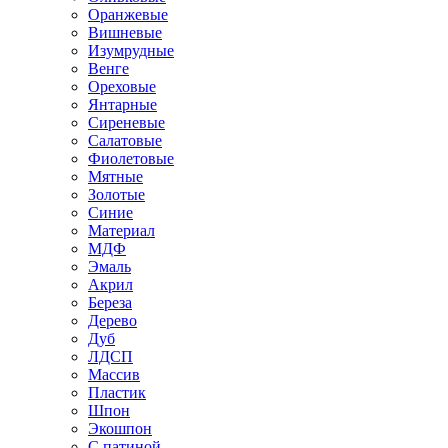
Оранжевые
Вишневые
Изумрудные
Венге
Ореховые
Янтарные
Сиреневые
Салатовые
Фиолетовые
Мятные
Золотые
Синие
Материал
МДФ
Эмаль
Акрил
Береза
Дерево
Дуб
ЛДСП
Массив
Пластик
Шпон
Экошпон
С патиной