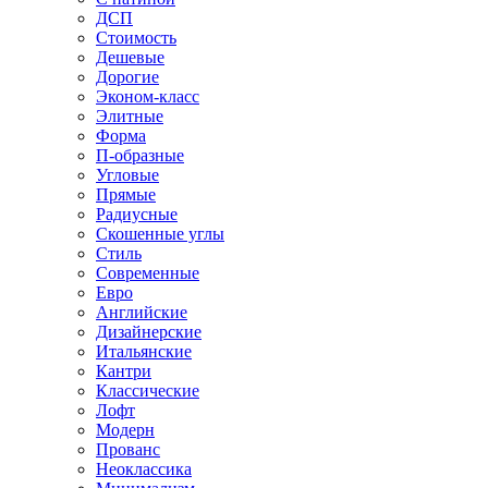
ДСП
Стоимость
Дешевые
Дорогие
Эконом-класс
Элитные
Форма
П-образные
Угловые
Прямые
Радиусные
Скошенные углы
Стиль
Современные
Евро
Английские
Дизайнерские
Итальянские
Кантри
Классические
Лофт
Модерн
Прованс
Неоклассика