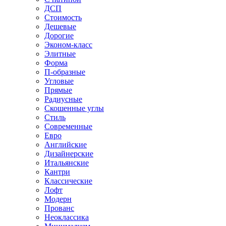
ДСП
Стоимость
Дешевые
Дорогие
Эконом-класс
Элитные
Форма
П-образные
Угловые
Прямые
Радиусные
Скошенные углы
Стиль
Современные
Евро
Английские
Дизайнерские
Итальянские
Кантри
Классические
Лофт
Модерн
Прованс
Неоклассика