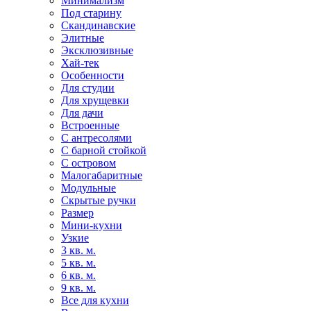
Минимализм
Под старину
Скандинавские
Элитные
Эксклюзивные
Хай-тек
Особенности
Для студии
Для хрущевки
Для дачи
Встроенные
С антресолями
С барной стойкой
С островом
Малогабаритные
Модульные
Скрытые ручки
Размер
Мини-кухни
Узкие
3 кв. м.
5 кв. м.
6 кв. м.
9 кв. м.
Все для кухни