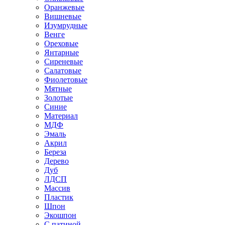
Оранжевые
Вишневые
Изумрудные
Венге
Ореховые
Янтарные
Сиреневые
Салатовые
Фиолетовые
Мятные
Золотые
Синие
Материал
МДФ
Эмаль
Акрил
Береза
Дерево
Дуб
ЛДСП
Массив
Пластик
Шпон
Экошпон
С патиной