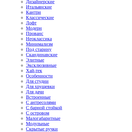
Дизайнерские
Итальянские
Кантри
Классические
Лофт
Модерн
Прованс
Неоклассика
Минимализм
Под старину
Скандинавские
Элитные
Эксклюзивные
Хай-тек
Особенности
Для студии
Для хрущевки
Для дачи
Встроенные
С антресолями
С барной стойкой
С островом
Малогабаритные
Модульные
Скрытые ручки