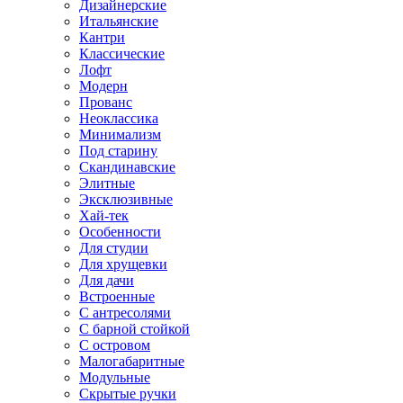
Дизайнерские
Итальянские
Кантри
Классические
Лофт
Модерн
Прованс
Неоклассика
Минимализм
Под старину
Скандинавские
Элитные
Эксклюзивные
Хай-тек
Особенности
Для студии
Для хрущевки
Для дачи
Встроенные
С антресолями
С барной стойкой
С островом
Малогабаритные
Модульные
Скрытые ручки