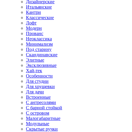
Дизайнерские
Итальянские
Кантри
Классические
Лофт
Модерн
Прованс
Неоклассика
Минимализм
Под старину
Скандинавские
Элитные
Эксклюзивные
Хай-тек
Особенности
Для студии
Для хрущевки
Для дачи
Встроенные
С антресолями
С барной стойкой
С островом
Малогабаритные
Модульные
Скрытые ручки