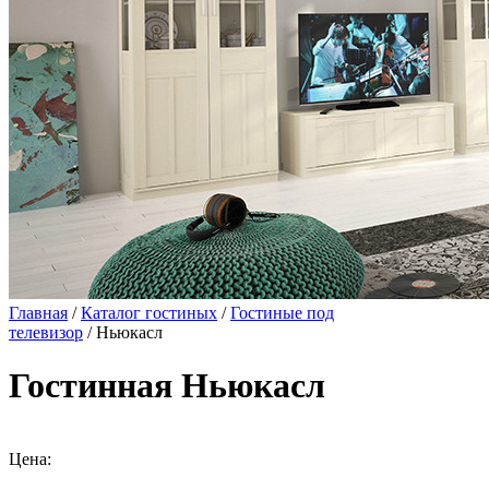
Главная
/
Каталог гостиных
/
Гостиные под
телевизор
/ Ньюкасл
Гостинная Ньюкасл
Цена: