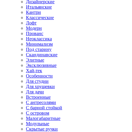
Дизайнерские
Итальянские
Кантри
Классические
Лофт
Модерн
Прованс
Неоклассика
Минимализм
Под старину
Скандинавские
Элитные
Эксклюзивные
Хай-тек
Особенности
Для студии
Для хрущевки
Для дачи
Встроенные
С антресолями
С барной стойкой
С островом
Малогабаритные
Модульные
Скрытые ручки