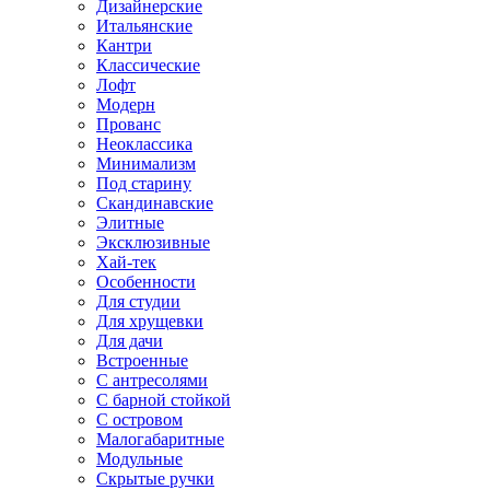
Дизайнерские
Итальянские
Кантри
Классические
Лофт
Модерн
Прованс
Неоклассика
Минимализм
Под старину
Скандинавские
Элитные
Эксклюзивные
Хай-тек
Особенности
Для студии
Для хрущевки
Для дачи
Встроенные
С антресолями
С барной стойкой
С островом
Малогабаритные
Модульные
Скрытые ручки