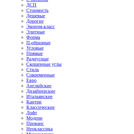
ДСП
Стоимость
Дешевые
Дорогие
Эконом-класс
Элитные
Форма
П-образные
Угловые
Прямые
Радиусные
Скошенные углы
Стиль
Современные
Евро
Английские
Дизайнерские
Итальянские
Кантри
Классические
Лофт
Модерн
Прованс
Неоклассика