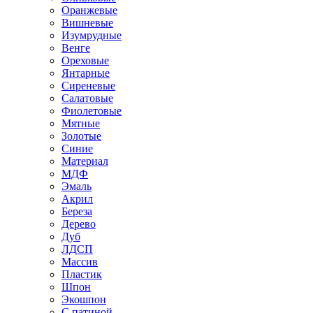
Оранжевые
Вишневые
Изумрудные
Венге
Ореховые
Янтарные
Сиреневые
Салатовые
Фиолетовые
Мятные
Золотые
Синие
Материал
МДФ
Эмаль
Акрил
Береза
Дерево
Дуб
ЛДСП
Массив
Пластик
Шпон
Экошпон
С патиной