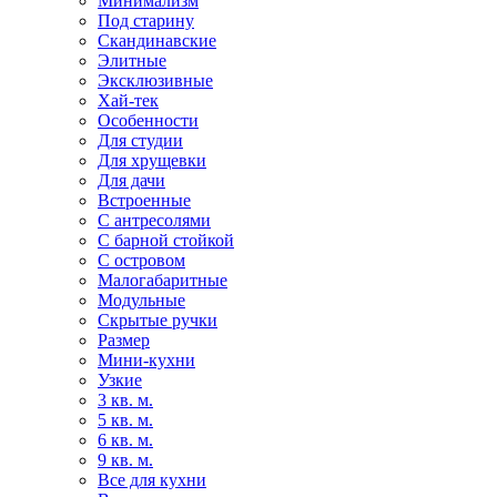
Минимализм
Под старину
Скандинавские
Элитные
Эксклюзивные
Хай-тек
Особенности
Для студии
Для хрущевки
Для дачи
Встроенные
С антресолями
С барной стойкой
С островом
Малогабаритные
Модульные
Скрытые ручки
Размер
Мини-кухни
Узкие
3 кв. м.
5 кв. м.
6 кв. м.
9 кв. м.
Все для кухни