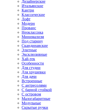
Дизайнерские
Итальянские
Кантри
Классические
Лофт
Модерн
Прованс
Неоклассика
Минимализм
Под старину
Скандинавские
Элитные
Эксклюзивные
Хай-тек
Особенности
Для студии
Для хрущевки
Для дачи
Встроенные
С антресолями
С барной стойкой
С островом
Малогабаритные
Модульные
Скрытые ручки