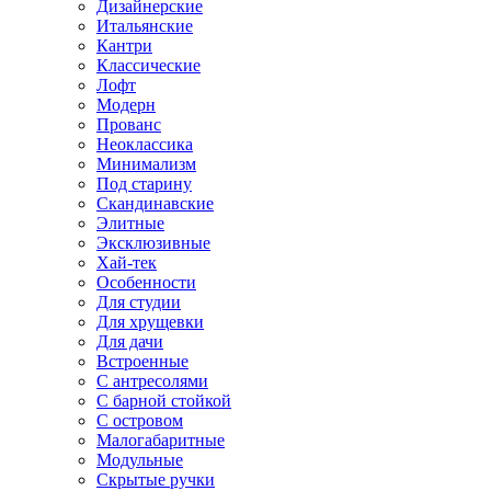
Дизайнерские
Итальянские
Кантри
Классические
Лофт
Модерн
Прованс
Неоклассика
Минимализм
Под старину
Скандинавские
Элитные
Эксклюзивные
Хай-тек
Особенности
Для студии
Для хрущевки
Для дачи
Встроенные
С антресолями
С барной стойкой
С островом
Малогабаритные
Модульные
Скрытые ручки