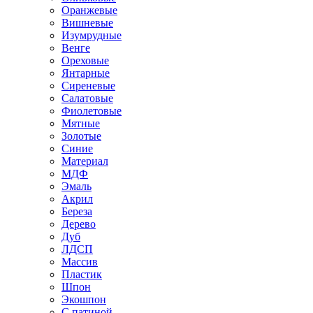
Оранжевые
Вишневые
Изумрудные
Венге
Ореховые
Янтарные
Сиреневые
Салатовые
Фиолетовые
Мятные
Золотые
Синие
Материал
МДФ
Эмаль
Акрил
Береза
Дерево
Дуб
ЛДСП
Массив
Пластик
Шпон
Экошпон
С патиной