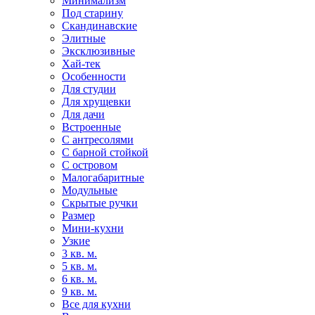
Минимализм
Под старину
Скандинавские
Элитные
Эксклюзивные
Хай-тек
Особенности
Для студии
Для хрущевки
Для дачи
Встроенные
С антресолями
С барной стойкой
С островом
Малогабаритные
Модульные
Скрытые ручки
Размер
Мини-кухни
Узкие
3 кв. м.
5 кв. м.
6 кв. м.
9 кв. м.
Все для кухни