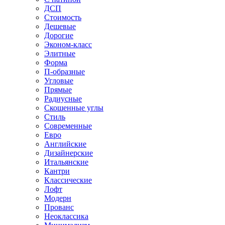
ДСП
Стоимость
Дешевые
Дорогие
Эконом-класс
Элитные
Форма
П-образные
Угловые
Прямые
Радиусные
Скошенные углы
Стиль
Современные
Евро
Английские
Дизайнерские
Итальянские
Кантри
Классические
Лофт
Модерн
Прованс
Неоклассика