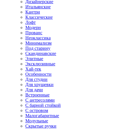
Дизайнерские
Итальянские
Кантри
Классические
Лофт
Модерн
Прованс
Неоклассика
Минимализм
Под старину
Скандинавские
Элитные
Эксклюзивные
Хай-тек
Особенности
Для студии
Для хрущевки
Для дачи
Встроенные
С антресолями
С барной стойкой
С островом
Малогабаритные
Модульные
Скрытые ручки