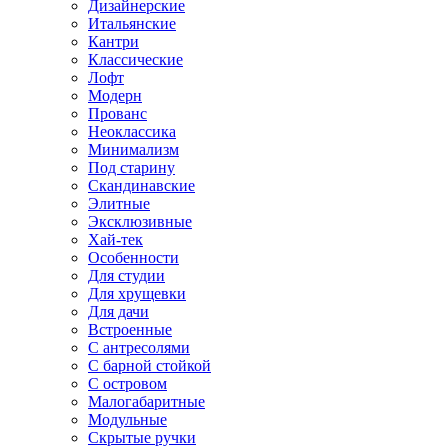
Дизайнерские
Итальянские
Кантри
Классические
Лофт
Модерн
Прованс
Неоклассика
Минимализм
Под старину
Скандинавские
Элитные
Эксклюзивные
Хай-тек
Особенности
Для студии
Для хрущевки
Для дачи
Встроенные
С антресолями
С барной стойкой
С островом
Малогабаритные
Модульные
Скрытые ручки