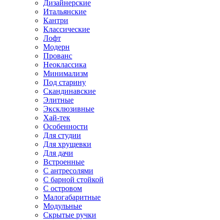
Дизайнерские
Итальянские
Кантри
Классические
Лофт
Модерн
Прованс
Неоклассика
Минимализм
Под старину
Скандинавские
Элитные
Эксклюзивные
Хай-тек
Особенности
Для студии
Для хрущевки
Для дачи
Встроенные
С антресолями
С барной стойкой
С островом
Малогабаритные
Модульные
Скрытые ручки