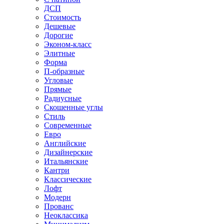
ДСП
Стоимость
Дешевые
Дорогие
Эконом-класс
Элитные
Форма
П-образные
Угловые
Прямые
Радиусные
Скошенные углы
Стиль
Современные
Евро
Английские
Дизайнерские
Итальянские
Кантри
Классические
Лофт
Модерн
Прованс
Неоклассика