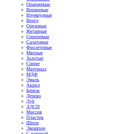
Оранжевые
Вишневые
Изумрудные
Венге
Ореховые
Янтарные
Сиреневые
Салатовые
Фиолетовые
Мятные
Золотые
Синие
Материал
МДФ
Эмаль
Акрил
Береза
Дерево
Дуб
ЛДСП
Массив
Пластик
Шпон
Экошпон
С патиной