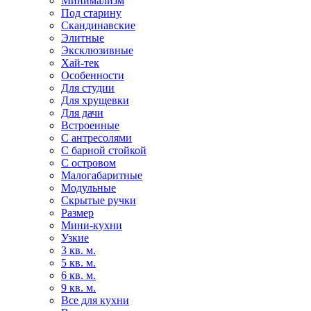
Минимализм
Под старину
Скандинавские
Элитные
Эксклюзивные
Хай-тек
Особенности
Для студии
Для хрущевки
Для дачи
Встроенные
С антресолями
С барной стойкой
С островом
Малогабаритные
Модульные
Скрытые ручки
Размер
Мини-кухни
Узкие
3 кв. м.
5 кв. м.
6 кв. м.
9 кв. м.
Все для кухни