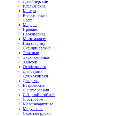
Дизайнерские
Итальянские
Кантри
Классические
Лофт
Модерн
Прованс
Неоклассика
Минимализм
Под старину
Скандинавские
Элитные
Эксклюзивные
Хай-тек
Особенности
Для студии
Для хрущевки
Для дачи
Встроенные
С антресолями
С барной стойкой
С островом
Малогабаритные
Модульные
Скрытые ручки