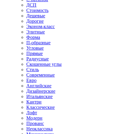
ДСП
Стоимость
Дешевые
Дорогие
Эконом-класс
Элитные
Форма
П-образные
Угловые
Прямые
Радиусные
Скошенные углы
Стиль
Современные
Евро
Английские
Дизайнерские
Итальянские
Кантри
Классические
Лофт
Модерн
Прованс
Неоклассика