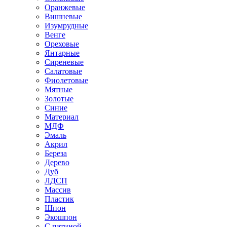
Оранжевые
Вишневые
Изумрудные
Венге
Ореховые
Янтарные
Сиреневые
Салатовые
Фиолетовые
Мятные
Золотые
Синие
Материал
МДФ
Эмаль
Акрил
Береза
Дерево
Дуб
ЛДСП
Массив
Пластик
Шпон
Экошпон
С патиной