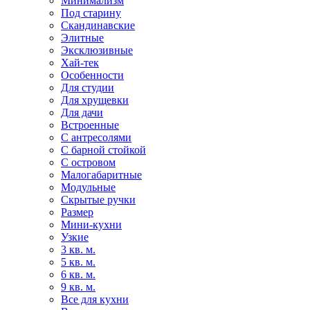
Минимализм
Под старину
Скандинавские
Элитные
Эксклюзивные
Хай-тек
Особенности
Для студии
Для хрущевки
Для дачи
Встроенные
С антресолями
С барной стойкой
С островом
Малогабаритные
Модульные
Скрытые ручки
Размер
Мини-кухни
Узкие
3 кв. м.
5 кв. м.
6 кв. м.
9 кв. м.
Все для кухни