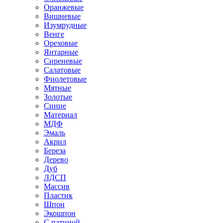
Оранжевые
Вишневые
Изумрудные
Венге
Ореховые
Янтарные
Сиреневые
Салатовые
Фиолетовые
Мятные
Золотые
Синие
Материал
МДФ
Эмаль
Акрил
Береза
Дерево
Дуб
ЛДСП
Массив
Пластик
Шпон
Экошпон
С патиной