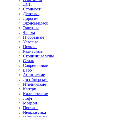
ДСП
Стоимость
Дешевые
Дорогие
Эконом-класс
Элитные
Форма
П-образные
Угловые
Прямые
Радиусные
Скошенные углы
Стиль
Современные
Евро
Английские
Дизайнерские
Итальянские
Кантри
Классические
Лофт
Модерн
Прованс
Неоклассика