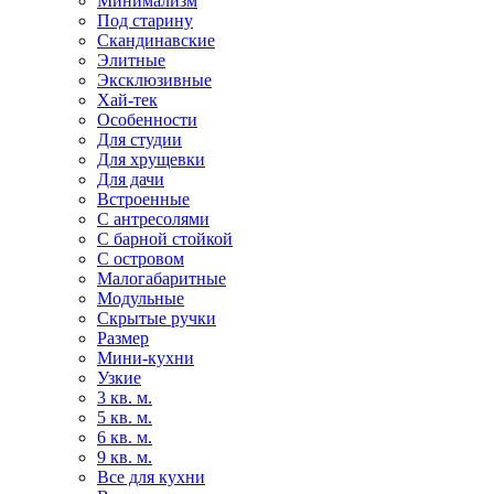
Минимализм
Под старину
Скандинавские
Элитные
Эксклюзивные
Хай-тек
Особенности
Для студии
Для хрущевки
Для дачи
Встроенные
С антресолями
С барной стойкой
С островом
Малогабаритные
Модульные
Скрытые ручки
Размер
Мини-кухни
Узкие
3 кв. м.
5 кв. м.
6 кв. м.
9 кв. м.
Все для кухни