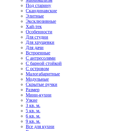
Минимализм
Под старину
Скандинавские
Элитные
Эксклюзивные
Хай-тек
Особенности
Для студии
Для хрущевки
Для дачи
Встроенные
С антресолями
С барной стойкой
С островом
Малогабаритные
Модульные
Скрытые ручки
Размер
Мини-кухни
Узкие
3 кв. м.
5 кв. м.
6 кв. м.
9 кв. м.
Все для кухни