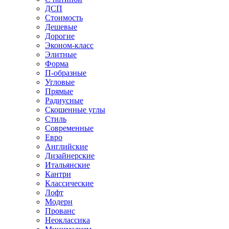
ДСП
Стоимость
Дешевые
Дорогие
Эконом-класс
Элитные
Форма
П-образные
Угловые
Прямые
Радиусные
Скошенные углы
Стиль
Современные
Евро
Английские
Дизайнерские
Итальянские
Кантри
Классические
Лофт
Модерн
Прованс
Неоклассика