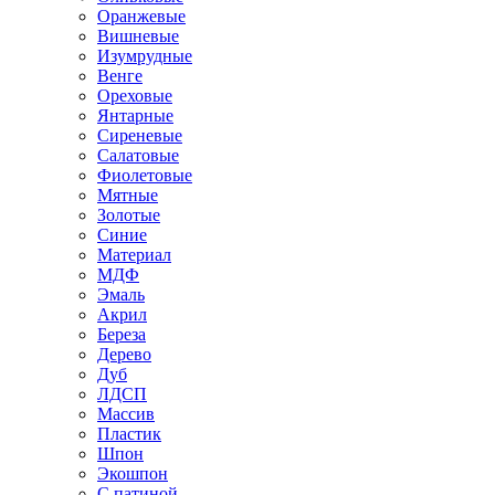
Оранжевые
Вишневые
Изумрудные
Венге
Ореховые
Янтарные
Сиреневые
Салатовые
Фиолетовые
Мятные
Золотые
Синие
Материал
МДФ
Эмаль
Акрил
Береза
Дерево
Дуб
ЛДСП
Массив
Пластик
Шпон
Экошпон
С патиной