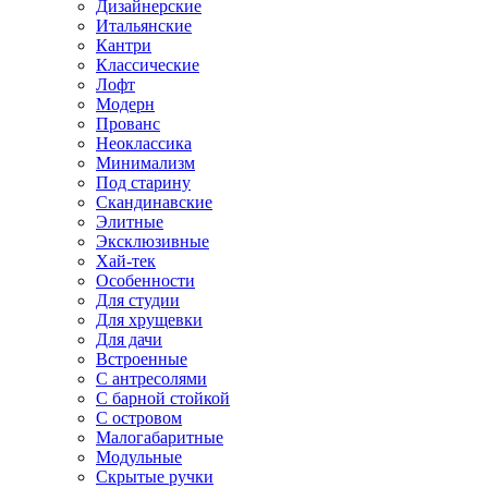
Дизайнерские
Итальянские
Кантри
Классические
Лофт
Модерн
Прованс
Неоклассика
Минимализм
Под старину
Скандинавские
Элитные
Эксклюзивные
Хай-тек
Особенности
Для студии
Для хрущевки
Для дачи
Встроенные
С антресолями
С барной стойкой
С островом
Малогабаритные
Модульные
Скрытые ручки