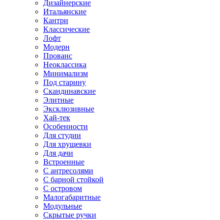
Дизайнерские
Итальянские
Кантри
Классические
Лофт
Модерн
Прованс
Неоклассика
Минимализм
Под старину
Скандинавские
Элитные
Эксклюзивные
Хай-тек
Особенности
Для студии
Для хрущевки
Для дачи
Встроенные
С антресолями
С барной стойкой
С островом
Малогабаритные
Модульные
Скрытые ручки