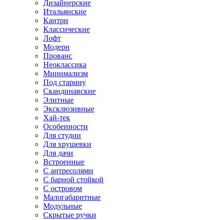
Дизайнерские
Итальянские
Кантри
Классические
Лофт
Модерн
Прованс
Неоклассика
Минимализм
Под старину
Скандинавские
Элитные
Эксклюзивные
Хай-тек
Особенности
Для студии
Для хрущевки
Для дачи
Встроенные
С антресолями
С барной стойкой
С островом
Малогабаритные
Модульные
Скрытые ручки