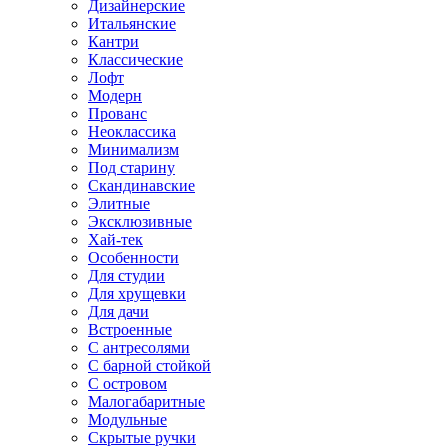
Дизайнерские
Итальянские
Кантри
Классические
Лофт
Модерн
Прованс
Неоклассика
Минимализм
Под старину
Скандинавские
Элитные
Эксклюзивные
Хай-тек
Особенности
Для студии
Для хрущевки
Для дачи
Встроенные
С антресолями
С барной стойкой
С островом
Малогабаритные
Модульные
Скрытые ручки