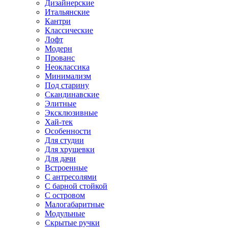
Дизайнерские
Итальянские
Кантри
Классические
Лофт
Модерн
Прованс
Неоклассика
Минимализм
Под старину
Скандинавские
Элитные
Эксклюзивные
Хай-тек
Особенности
Для студии
Для хрущевки
Для дачи
Встроенные
С антресолями
С барной стойкой
С островом
Малогабаритные
Модульные
Скрытые ручки