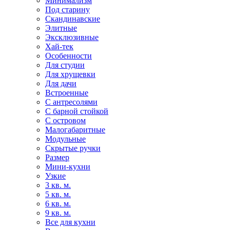
Минимализм
Под старину
Скандинавские
Элитные
Эксклюзивные
Хай-тек
Особенности
Для студии
Для хрущевки
Для дачи
Встроенные
С антресолями
С барной стойкой
С островом
Малогабаритные
Модульные
Скрытые ручки
Размер
Мини-кухни
Узкие
3 кв. м.
5 кв. м.
6 кв. м.
9 кв. м.
Все для кухни