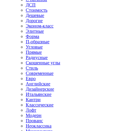
ДСП
Стоимость
Дешевые
Дорогие
Эконом-класс
Элитные
Форма
П-образные
Угловые
Прямые
Радиусные
Скошенные углы
Стиль
Современные
Евро
Английские
Дизайнерские
Итальянские
Кантри
Классические
Лофт
Модерн
Прованс
Неоклассика