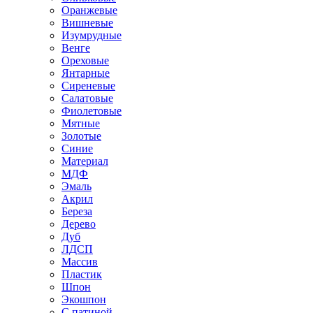
Оранжевые
Вишневые
Изумрудные
Венге
Ореховые
Янтарные
Сиреневые
Салатовые
Фиолетовые
Мятные
Золотые
Синие
Материал
МДФ
Эмаль
Акрил
Береза
Дерево
Дуб
ЛДСП
Массив
Пластик
Шпон
Экошпон
С патиной