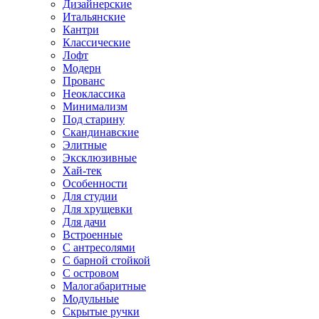
Дизайнерские
Итальянские
Кантри
Классические
Лофт
Модерн
Прованс
Неоклассика
Минимализм
Под старину
Скандинавские
Элитные
Эксклюзивные
Хай-тек
Особенности
Для студии
Для хрущевки
Для дачи
Встроенные
С антресолями
С барной стойкой
С островом
Малогабаритные
Модульные
Скрытые ручки