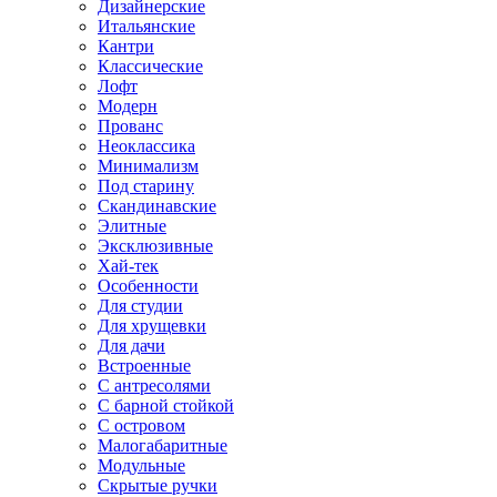
Дизайнерские
Итальянские
Кантри
Классические
Лофт
Модерн
Прованс
Неоклассика
Минимализм
Под старину
Скандинавские
Элитные
Эксклюзивные
Хай-тек
Особенности
Для студии
Для хрущевки
Для дачи
Встроенные
С антресолями
С барной стойкой
С островом
Малогабаритные
Модульные
Скрытые ручки