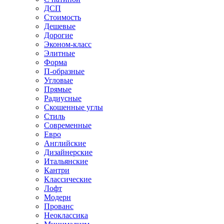
ДСП
Стоимость
Дешевые
Дорогие
Эконом-класс
Элитные
Форма
П-образные
Угловые
Прямые
Радиусные
Скошенные углы
Стиль
Современные
Евро
Английские
Дизайнерские
Итальянские
Кантри
Классические
Лофт
Модерн
Прованс
Неоклассика