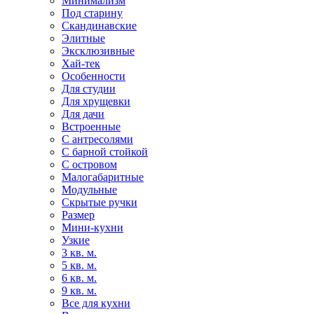
Минимализм
Под старину
Скандинавские
Элитные
Эксклюзивные
Хай-тек
Особенности
Для студии
Для хрущевки
Для дачи
Встроенные
С антресолями
С барной стойкой
С островом
Малогабаритные
Модульные
Скрытые ручки
Размер
Мини-кухни
Узкие
3 кв. м.
5 кв. м.
6 кв. м.
9 кв. м.
Все для кухни