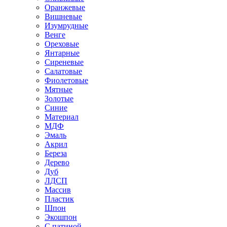
Оранжевые
Вишневые
Изумрудные
Венге
Ореховые
Янтарные
Сиреневые
Салатовые
Фиолетовые
Мятные
Золотые
Синие
Материал
МДФ
Эмаль
Акрил
Береза
Дерево
Дуб
ЛДСП
Массив
Пластик
Шпон
Экошпон
С патиной