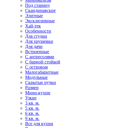
Минимализм
Под старину
Скандинавские
Элитные
Эксклюзивные
Хай-тек
Особенности
Для студии
Для хрущевки
Для дачи
Встроенные
С антресолями
С барной стойкой
С островом
Малогабаритные
Модульные
Скрытые ручки
Размер
Мини-кухни
Узкие
3 кв. м.
5 кв. м.
6 кв. м.
9 кв. м.
Все для кухни