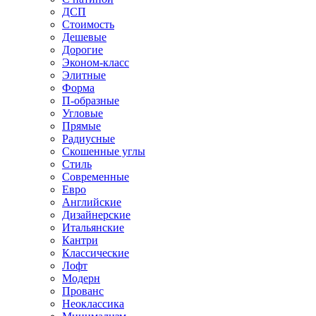
ДСП
Стоимость
Дешевые
Дорогие
Эконом-класс
Элитные
Форма
П-образные
Угловые
Прямые
Радиусные
Скошенные углы
Стиль
Современные
Евро
Английские
Дизайнерские
Итальянские
Кантри
Классические
Лофт
Модерн
Прованс
Неоклассика