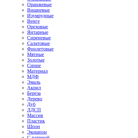
Оранжевые
Вишневые
Изумрудные
Венге
Ореховые
Янтарные
Сиреневые
Салатовые
Фиолетовые
Мятные
Золотые
Синие
Материал
МДФ
Эмаль
Акрил
Береза
Дерево
Дуб
ЛДСП
Массив
Пластик
Шпон
Экошпон
С патиной