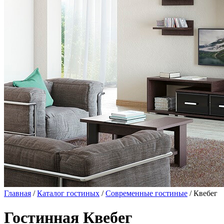
Главная
/
Каталог гостиных
/
Современные гостиные
/ Квебег
Гостинная Квебег