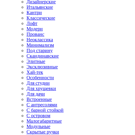
Дизайнерские
Итальянские
Кантри
Классические
Лофт
Модерн
Прованс
Неоклассика
Минимализм
Под старину
Скандинавские
Элитные
Эксклюзивные
Хай-тек
Особенности
Для студии
Для хрущевки
Для дачи
Встроенные
С антресолями
С барной стойкой
С островом
Малогабаритные
Модульные
Скрытые ручки