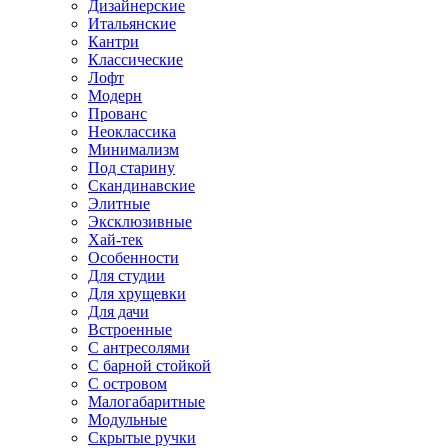
Дизайнерские
Итальянские
Кантри
Классические
Лофт
Модерн
Прованс
Неоклассика
Минимализм
Под старину
Скандинавские
Элитные
Эксклюзивные
Хай-тек
Особенности
Для студии
Для хрущевки
Для дачи
Встроенные
С антресолями
С барной стойкой
С островом
Малогабаритные
Модульные
Скрытые ручки