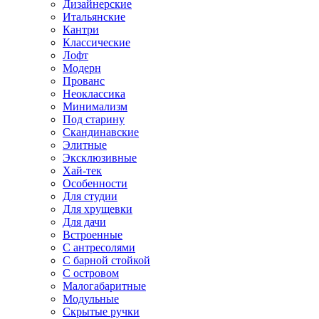
Дизайнерские
Итальянские
Кантри
Классические
Лофт
Модерн
Прованс
Неоклассика
Минимализм
Под старину
Скандинавские
Элитные
Эксклюзивные
Хай-тек
Особенности
Для студии
Для хрущевки
Для дачи
Встроенные
С антресолями
С барной стойкой
С островом
Малогабаритные
Модульные
Скрытые ручки