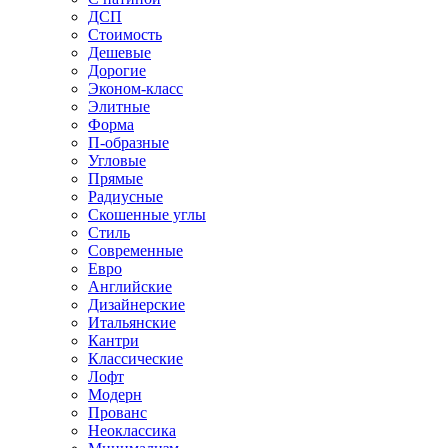
ДСП
Стоимость
Дешевые
Дорогие
Эконом-класс
Элитные
Форма
П-образные
Угловые
Прямые
Радиусные
Скошенные углы
Стиль
Современные
Евро
Английские
Дизайнерские
Итальянские
Кантри
Классические
Лофт
Модерн
Прованс
Неоклассика