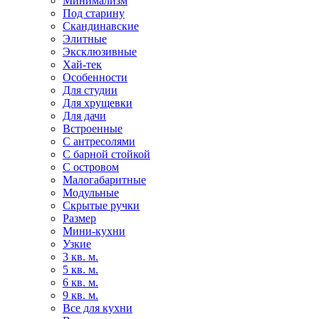
Минимализм
Под старину
Скандинавские
Элитные
Эксклюзивные
Хай-тек
Особенности
Для студии
Для хрущевки
Для дачи
Встроенные
С антресолями
С барной стойкой
С островом
Малогабаритные
Модульные
Скрытые ручки
Размер
Мини-кухни
Узкие
3 кв. м.
5 кв. м.
6 кв. м.
9 кв. м.
Все для кухни