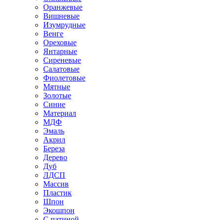
Оранжевые
Вишневые
Изумрудные
Венге
Ореховые
Янтарные
Сиреневые
Салатовые
Фиолетовые
Мятные
Золотые
Синие
Материал
МДФ
Эмаль
Акрил
Береза
Дерево
Дуб
ЛДСП
Массив
Пластик
Шпон
Экошпон
С патиной