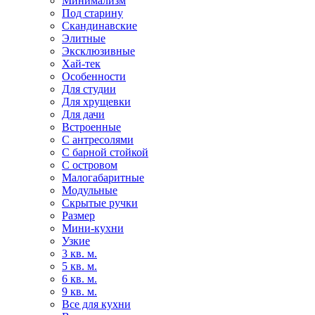
Минимализм
Под старину
Скандинавские
Элитные
Эксклюзивные
Хай-тек
Особенности
Для студии
Для хрущевки
Для дачи
Встроенные
С антресолями
С барной стойкой
С островом
Малогабаритные
Модульные
Скрытые ручки
Размер
Мини-кухни
Узкие
3 кв. м.
5 кв. м.
6 кв. м.
9 кв. м.
Все для кухни