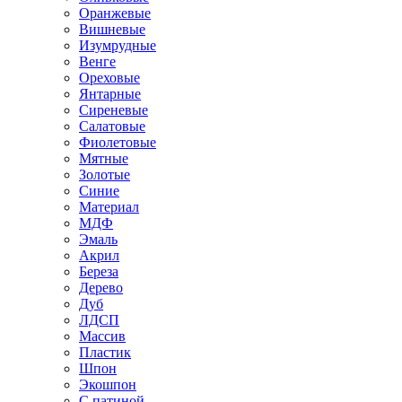
Оранжевые
Вишневые
Изумрудные
Венге
Ореховые
Янтарные
Сиреневые
Салатовые
Фиолетовые
Мятные
Золотые
Синие
Материал
МДФ
Эмаль
Акрил
Береза
Дерево
Дуб
ЛДСП
Массив
Пластик
Шпон
Экошпон
С патиной