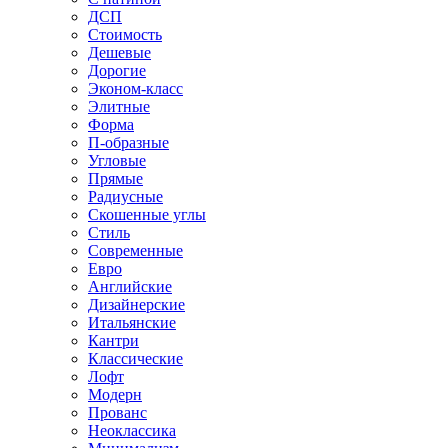
ДСП
Стоимость
Дешевые
Дорогие
Эконом-класс
Элитные
Форма
П-образные
Угловые
Прямые
Радиусные
Скошенные углы
Стиль
Современные
Евро
Английские
Дизайнерские
Итальянские
Кантри
Классические
Лофт
Модерн
Прованс
Неоклассика