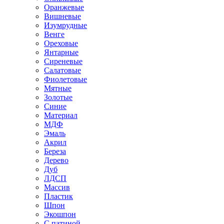
Оранжевые
Вишневые
Изумрудные
Венге
Ореховые
Янтарные
Сиреневые
Салатовые
Фиолетовые
Мятные
Золотые
Синие
Материал
МДФ
Эмаль
Акрил
Береза
Дерево
Дуб
ЛДСП
Массив
Пластик
Шпон
Экошпон
С патиной