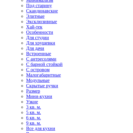
Минимализм
Под старину
Скандинавские
Элитные
Эксклюзивные
Хай-тек
Особенности
Для студии
Для хрущевки
Для дачи
Встроенные
С антресолями
С барной стойкой
С островом
Малогабаритные
Модульные
Скрытые ручки
Размер
Мини-кухни
Узкие
3 кв. м.
5 кв. м.
6 кв. м.
9 кв. м.
Все для кухни