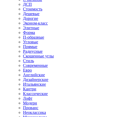
ДСП
Стоимость
Дешевые
Дорогие
Эконом-класс
Элитные
Форма
П-образные
Угловые
Прямые
Радиусные
Скошенные углы
Стиль
Современные
Евро
Английские
Дизайнерские
Итальянские
Кантри
Классические
Лофт
Модерн
Прованс
Неоклассика