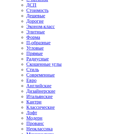
ДСП
Стоимость
Дешевые
Дорогие
Эконом-класс
Элитные
Форма
П-образные
Угловые
Прямые
Радиусные
Скошенные углы
Стиль
Современные
Евро
Английские
Дизайнерские
Итальянские
Кантри
Классические
Лофт
Модерн
Прованс
Неоклассика