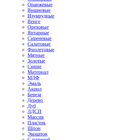
Оранжевые
Вишневые
Изумрудные
Венге
Ореховые
Янтарные
Сиреневые
Салатовые
Фиолетовые
Мятные
Золотые
Синие
Материал
МДФ
Эмаль
Акрил
Береза
Дерево
Дуб
ЛДСП
Массив
Пластик
Шпон
Экошпон
С патиной