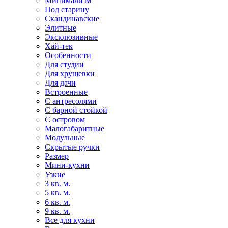
Минимализм
Под старину
Скандинавские
Элитные
Эксклюзивные
Хай-тек
Особенности
Для студии
Для хрущевки
Для дачи
Встроенные
С антресолями
С барной стойкой
С островом
Малогабаритные
Модульные
Скрытые ручки
Размер
Мини-кухни
Узкие
3 кв. м.
5 кв. м.
6 кв. м.
9 кв. м.
Все для кухни