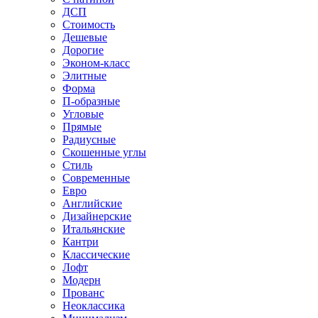
ДСП
Стоимость
Дешевые
Дорогие
Эконом-класс
Элитные
Форма
П-образные
Угловые
Прямые
Радиусные
Скошенные углы
Стиль
Современные
Евро
Английские
Дизайнерские
Итальянские
Кантри
Классические
Лофт
Модерн
Прованс
Неоклассика