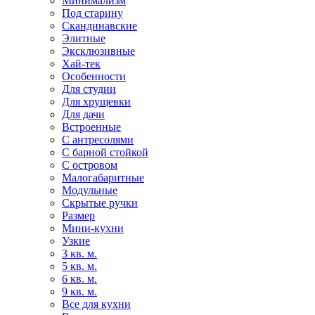
Минимализм
Под старину
Скандинавские
Элитные
Эксклюзивные
Хай-тек
Особенности
Для студии
Для хрущевки
Для дачи
Встроенные
С антресолями
С барной стойкой
С островом
Малогабаритные
Модульные
Скрытые ручки
Размер
Мини-кухни
Узкие
3 кв. м.
5 кв. м.
6 кв. м.
9 кв. м.
Все для кухни