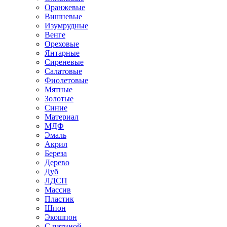
Оранжевые
Вишневые
Изумрудные
Венге
Ореховые
Янтарные
Сиреневые
Салатовые
Фиолетовые
Мятные
Золотые
Синие
Материал
МДФ
Эмаль
Акрил
Береза
Дерево
Дуб
ЛДСП
Массив
Пластик
Шпон
Экошпон
С патиной