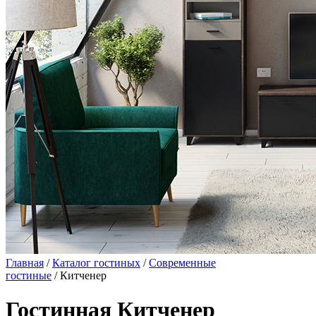
Главная
/
Каталог гостиных
/
Современные
гостиные
/ Китченер
Гостинная Китченер