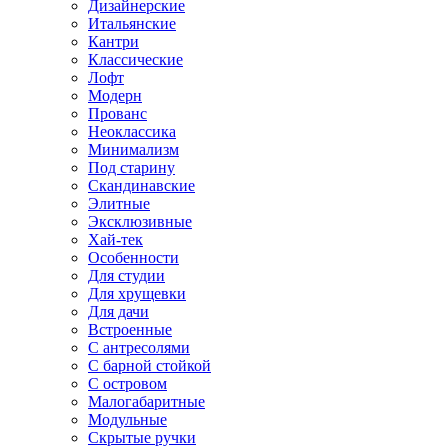
Дизайнерские
Итальянские
Кантри
Классические
Лофт
Модерн
Прованс
Неоклассика
Минимализм
Под старину
Скандинавские
Элитные
Эксклюзивные
Хай-тек
Особенности
Для студии
Для хрущевки
Для дачи
Встроенные
С антресолями
С барной стойкой
С островом
Малогабаритные
Модульные
Скрытые ручки