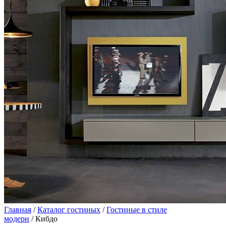
Главная
/
Каталог гостиных
/
Гостиные в стиле
модерн
/ Кибдо