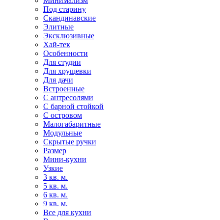
Минимализм
Под старину
Скандинавские
Элитные
Эксклюзивные
Хай-тек
Особенности
Для студии
Для хрущевки
Для дачи
Встроенные
С антресолями
С барной стойкой
С островом
Малогабаритные
Модульные
Скрытые ручки
Размер
Мини-кухни
Узкие
3 кв. м.
5 кв. м.
6 кв. м.
9 кв. м.
Все для кухни