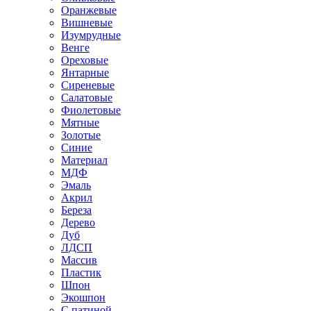
Оранжевые
Вишневые
Изумрудные
Венге
Ореховые
Янтарные
Сиреневые
Салатовые
Фиолетовые
Мятные
Золотые
Синие
Материал
МДФ
Эмаль
Акрил
Береза
Дерево
Дуб
ЛДСП
Массив
Пластик
Шпон
Экошпон
С патиной