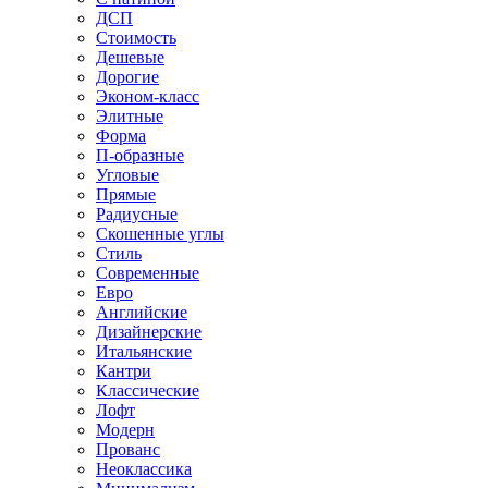
ДСП
Стоимость
Дешевые
Дорогие
Эконом-класс
Элитные
Форма
П-образные
Угловые
Прямые
Радиусные
Скошенные углы
Стиль
Современные
Евро
Английские
Дизайнерские
Итальянские
Кантри
Классические
Лофт
Модерн
Прованс
Неоклассика