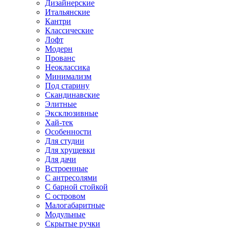
Дизайнерские
Итальянские
Кантри
Классические
Лофт
Модерн
Прованс
Неоклассика
Минимализм
Под старину
Скандинавские
Элитные
Эксклюзивные
Хай-тек
Особенности
Для студии
Для хрущевки
Для дачи
Встроенные
С антресолями
С барной стойкой
С островом
Малогабаритные
Модульные
Скрытые ручки