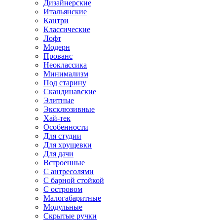
Дизайнерские
Итальянские
Кантри
Классические
Лофт
Модерн
Прованс
Неоклассика
Минимализм
Под старину
Скандинавские
Элитные
Эксклюзивные
Хай-тек
Особенности
Для студии
Для хрущевки
Для дачи
Встроенные
С антресолями
С барной стойкой
С островом
Малогабаритные
Модульные
Скрытые ручки